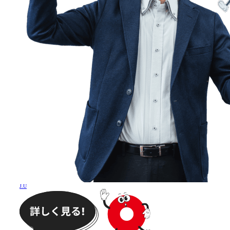
J
.
U