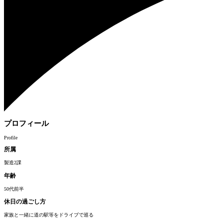
プロフィール
Profile
所属
製造2課
年齢
50代前半
休日の過ごし方
家族と一緒に道の駅等をドライブで巡る