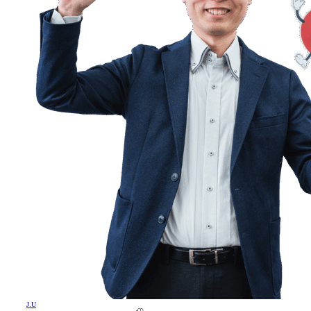
J
.
U