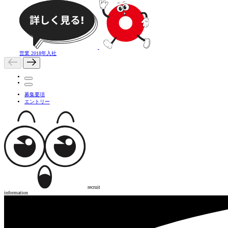
営業
2018年入社
募集要項
エントリー
recruit
information